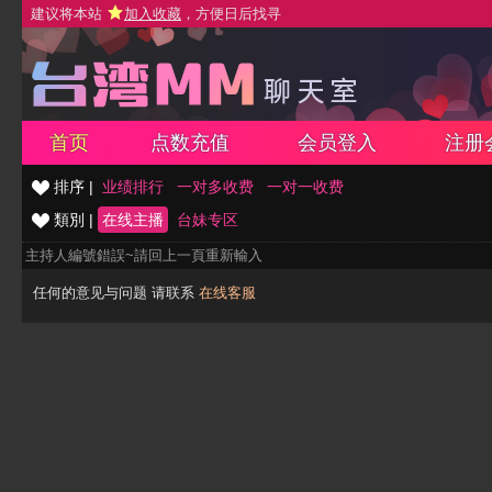
建议将本站
加入收藏
，方便日后找寻
首页
点数充值
会员登入
注册
排序 |
业绩排行
一对多收费
一对一收费
類別 |
在线主播
台妹专区
主持人編號錯誤~請回上一頁重新輸入
任何的意见与问题 请联系
在线客服