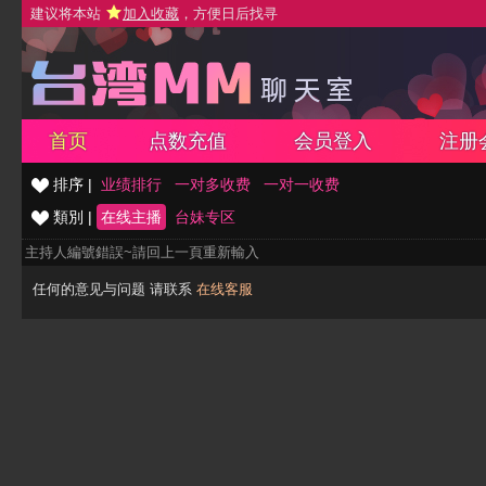
建议将本站
加入收藏
，方便日后找寻
首页
点数充值
会员登入
注册
排序 |
业绩排行
一对多收费
一对一收费
類別 |
在线主播
台妹专区
主持人編號錯誤~請回上一頁重新輸入
任何的意见与问题 请联系
在线客服