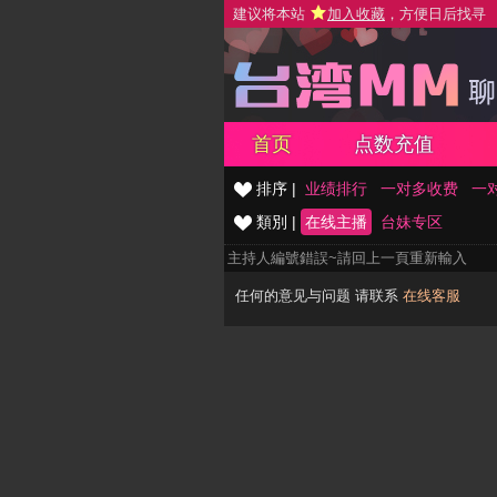
建议将本站
加入收藏
，方便日后找寻
首页
点数充值
排序 |
业绩排行
一对多收费
一
類別 |
在线主播
台妹专区
主持人編號錯誤~請回上一頁重新輸入
任何的意见与问题 请联系
在线客服