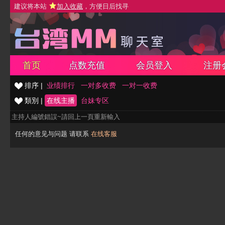
建议将本站
加入收藏
，方便日后找寻
首页
点数充值
会员登入
注册
排序 |
业绩排行
一对多收费
一对一收费
類別 |
在线主播
台妹专区
主持人編號錯誤~請回上一頁重新輸入
任何的意见与问题 请联系
在线客服