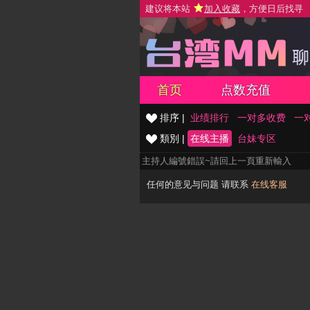
建议将本站
加入收藏
，方便日后找寻
首页
点数充值
排序 |
业绩排行
一对多收费
一
類別 |
在线主播
台妹专区
主持人編號錯誤~請回上一頁重新輸入
任何的意见与问题 请联系
在线客服